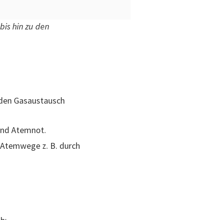
is hin zu den
den Gasaustausch
und Atemnot.
r Atemwege z. B. durch