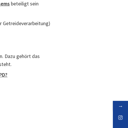
sems
beteiligt sein
er Getreideverarbeitung)
n. Dazu gehört das
steht.
OPD?
→