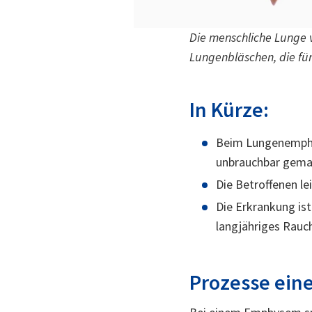
Die menschliche Lunge 
Lungenbläschen, die fü
In Kürze:
Beim Lungenemphy
unbrauchbar gema
Die Betroffenen l
Die Erkrankung is
langjähriges Rauc
Prozesse ei