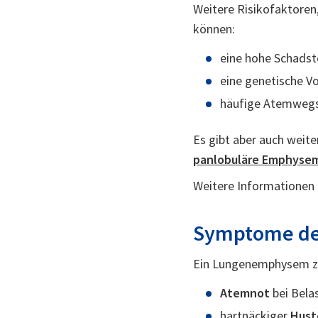
Weitere Risikofaktoren
können:
eine hohe Schadsto
eine genetische V
häufige Atemwegs
Es gibt aber auch weit
panlobuläre Emphyse
Weitere Informationen 
Symptome d
Ein Lungenemphysem ze
Atemnot
bei Bela
hartnäckiger
Hust