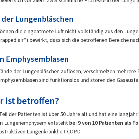
elen sich vor allem zwei schädliche Prozesse in der Lunge a
 der Lungenbläschen
nen die eingeatmete Luft nicht vollständig aus den Lunge
trapped air“) bewirkt, dass sich die betroffenen Bereiche na
von Emphysemblasen
ände der Lungenbläschen auflösen, verschmelzen mehrere B
Emphysemblasen sind funktionslos und stören den Gasausta
 ist betroffen?
eil der Patienten ist über 50 Jahre alt und hat eine langjähr
Ein Lungenemphysem entsteht
bei 9 von 10 Patienten als F
obstruktiven Lungenkrankheit COPD.