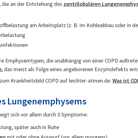
, die an der Entstehung des
zentrilobulären Lungenemphy
ffbelastung am Arbeitsplatz (z. B. im Kohleabbau oder in d
orbelastung
infektionen
ere Emphysemtypen, die unabhängig von einer COPD auftrete
m
, das meist als Folge eines angeborenen Enzymdefekts ent
zum Krankheitsbild COPD auf leichter-atmen.de:
Was ist C
es Lungenemphysems
igt sich vor allem durch 3 Symptome:
stung, später auch in Ruhe
en
mit oder ohne Auswurf (vor allem morgens)