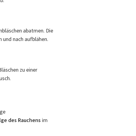
b:
nbläschen abatmen. Die
ch und nach aufblähen.
läschen zu einer
usch.
ige
olge des Rauchens
im