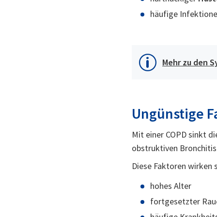
häufige Infektio
Mehr zu den 
Ungünstige F
Mit einer COPD sinkt d
obstruktiven Bronchiti
Diese Faktoren wirken 
hohes Alter
fortgesetzter Ra
häufige Krankheit