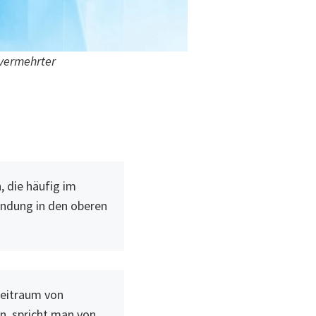
 vermehrter
 die häufig im
ündung in den oberen
Zeitraum von
n, spricht man von