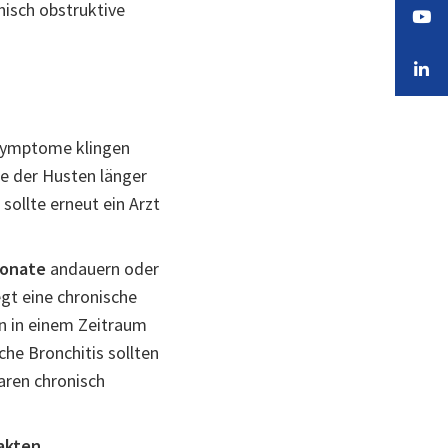
onisch obstruktive
 Symptome klingen
de der Husten länger
ollte erneut ein Arzt
Monate
andauern oder
gt eine chronische
n in einem Zeitraum
he Bronchitis sollten
aren chronisch
Fakten