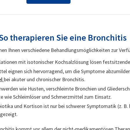
o therapieren Sie eine Bronchitis
tehen Ihnen verschiedene Behandlungsmöglichkeiten zur Verf
ationen mit isotonischer Kochsalzlösung lösen festsitzende
ttel eignen sich hervorragend, um die Symptome abzumildern
el
bei akuter und chronischer Bronchitis.
hwerden wie Husten, verschleimte Bronchien und Glieders
 wie Schleimlöser und Schmerzmittel zum Einsatz.
iotika und Kortison ist nur bei schwerer Symptomatik (z. B.
ngezeigt.
onchitis kommt vor allem der nicht-medikamentösen Therap