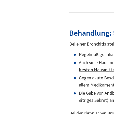
Behandlung: S
Bei einer Bronchitis s
Regelmäßige Inhal
Auch viele Hausmi
besten Hausmitt
Gegen akute Besc
allem Medikamente
Die Gabe von Antib
eitriges Sekret) a
Bei der chronischen Br