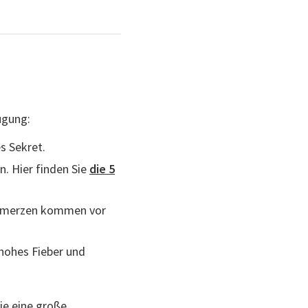
ügung:
s Sekret.
. Hier finden Sie
die 5
chmerzen kommen vor
 hohes Fieber und
ie eine große