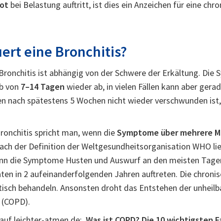
ot
bei Belastung auftritt, ist dies ein Anzeichen für eine chr
ert eine Bronchitis?
 Bronchitis ist abhängig von der Schwere der Erkältung. Die
lb von
7–14 Tagen
wieder ab, in vielen Fällen kann aber gera
n nach spätestens 5 Wochen nicht wieder verschwunden ist, s
ronchitis spricht man, wenn die
Symptome über mehrere 
ch der Definition der Weltgesundheitsorganisation WHO lie
wenn die Symptome Husten und Auswurf an den meisten Tage
en in 2 aufeinanderfolgenden Jahren auftreten. Die chronisc
tisch behandeln. Ansonsten droht das Entstehen der unheilb
 (COPD).
auf leichter-atmen.de:
Was ist COPD? Die 10 wichtigsten 