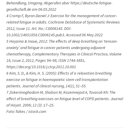
Behandlung, Umgang. Abgerufen über https://deutsche-fatigue-
gesellschaft.de am 06.05.2022
4 Cramp F, Byron-Daniel J: Exercise for the management of cancer‐
related fatigue in adults. Cochrane Database of Systematic Reviews
2012, Issue 11. Art. No.: CD006145. DOI:
10.1002/14651858.CD006145.pub3. Accessed 06 May 2022
5 Hayama & Inoue, 2012: The effects of deep breathing on ‘tension-
anxiety’ and fatigue in cancer patients undergoing adjuvant
chemotherapy, Complementary Therapies in Clinical Practice, Volume
18, Issue 2, 2012, Pages 94–98, ISSN 1744-3881,
https://doi.org/10.1016/j.ctcp.2011.10.001
6 Kim, S. D., & Kim, H. S. (2005): Effects of a relaxation breathing
exercise on fatigue in haemopoietic stem cell transplantation
patients. Journal of clinical nursing, 14(1), 51–55.
7 Zakerimoghadam M, Shaban M, Kazemnejad A, Tavasoli Kh: The
effect of breathing exercises on fatigue level of COPD patients. Journal
of Hayat. 2006; 12 (3) :17–25.
Foto: fizkes / istock.com