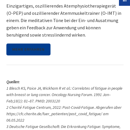
Einzigartiges, oszillierendes Atemphysiotherapiegerät
(O-PEP) und oszillierender Atemmuskeltrainer (O-IMT) in
einem. Die meditativen Töne bei der Ein- und Ausatmung
geben ein Feedback zur Anwendung und können
beruhigend sowie stresslindernd wirken.
MEHR ERFAHREN
Quellen
:
1 Blesch KS, Paice JA, Wickham R et al.: Correlates of fatigue in people
with breast or lung cancer. Oncology Nursing Forum. 1991 Jan–
Feb;18(1): 81–87. PMID: 2003120
2 Charité Fatigue Centrum, 2022: Post-Covid-Fatigue. Abgerufen über
https://cfc.charite.de/fuer_patienten/post_covid_fatigue/ am
06.05.2022
3 Deutsche Fatigue Gesellschaft: Die Erkrankung Fatigue: Symptome,